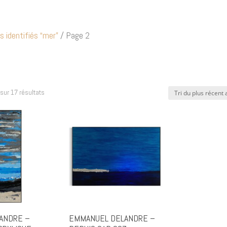
s identifiés “mer”
/ Page 2
Trié
sur 17 résultats
du
plus
récent
au
plus
ancien
ANDRE –
EMMANUEL DELANDRE –