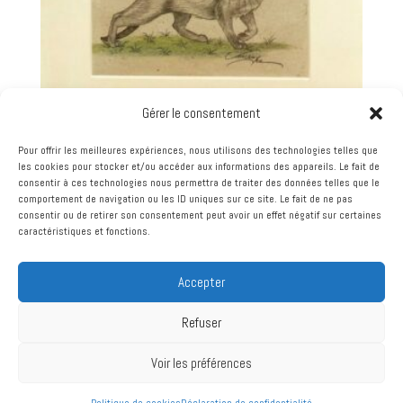
Gérer le consentement
Pour offrir les meilleures expériences, nous utilisons des technologies telles que
les cookies pour stocker et/ou accéder aux informations des appareils. Le fait de
consentir à ces technologies nous permettra de traiter des données telles que le
BERNARD VERCRUYCE – CHAT AUX AGUETS –
comportement de navigation ou les ID uniques sur ce site. Le fait de ne pas
DESSIN EN COULEUR
consentir ou de retirer son consentement peut avoir un effet négatif sur certaines
caractéristiques et fonctions.
230,00
€
Accepter
Refuser
Conditions générales de vente
| Mentions légales et politique de
Voir les préférences
confidentialité
| TEL : 06 36 40 70 51
| 12 rue de cornouaille 29170
Fouesnant