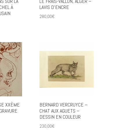
NS SUR LA
LE FRAIS-VALLON, ALGER –
CHEL À
LAVIS D’ENCRE
USAIN
280,00
€
SE XXÈME
BERNARD VERCRUYCE –
 GRAVURE
CHAT AUX AGUETS –
DESSIN EN COULEUR
230,00
€