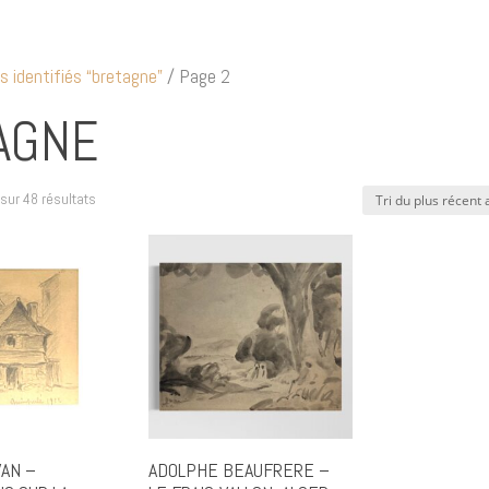
s identifiés “bretagne”
/ Page 2
AGNE
Trié
sur 48 résultats
du
plus
récent
au
plus
ancien
VAN –
ADOLPHE BEAUFRERE –