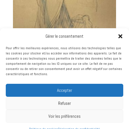
Gérer le consentement
Pour offrir les meilleures expériences, nous utilisons des technologies telles que
les cookies pour stocker et/ou accéder aux informations des appareils. Le fait de
consentir à ces technologies nous permettra de traiter des données telles que le
LUDOVIC RODO-PISSARO – BRETONNE DU CAP –
comportement de navigation ou les ID uniques sur ce site. Le fait de ne pas
DESSIN AQUARELLÉ
consentir ou de retirer son consentement peut avoir un effet négatif sur certaines
caractéristiques et fonctions.
380,00
€
Accepter
Refuser
Conditions générales de vente
| Mentions légales et politique de
Voir les préférences
confidentialité
| TEL : 06 36 40 70 51
| 12 rue de cornouaille 29170
Fouesnant